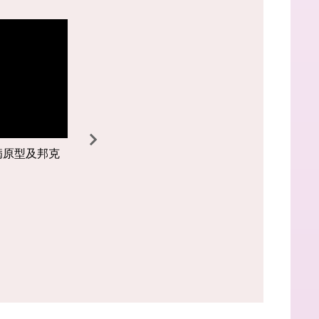
<p>地點：學生活動中心3FS305
急
生
會議室</p>
傷
講
病
座
<p>...
訓
練
(
一
)
病原型及邦克
南應大 學餐擇喜?擇憂?