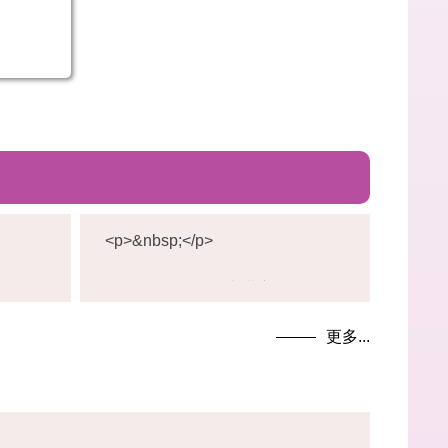
<p>&nbsp;</p>
1
1
1
1
教育訓練
<p>114(2)餐飲衛生講座1</p>
4
4
(
(
<p>舉辦日期：115年03月30日
更多...
2
2
3日
(二)</p>
)
)
校
餐
<p>舉辦時間： 15:00-17:00</p>
園
飲
50 /
緊
衛