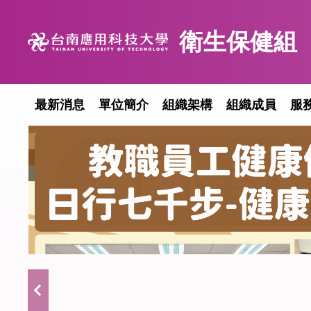
跳
到
衛生保健組
主
要
內
容
最新消息
單位簡介
組織架構
組織成員
服
區