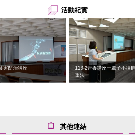
活動紀實
-2菸害防治講座
113-2營養講座一輩子不復
重法
其他連結