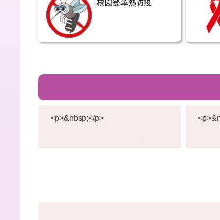
校園登革熱防疫
<p>&nbsp;</p>
<p>&n
1
1
<p>114(2)校園緊急傷病教育訓練
<p>
4
</p>
</p>
(
2
<p>舉辦日期：115年04月23日
<p>
)
(一)</p>
(四)</
校
園
<p>舉辦時間： 13：00╴14:50 /
<p>舉
緊