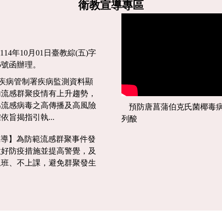
衛教宣導專區
-17:50</p>
15:00-17:50</p>
急
傷
點：P101</p...
<p>地點：P101</p...
病
訓
114年10月01日臺教綜(五)字
練
565號函辦理。
(
二
部疾病管制署疾病監測資料顯
)
內流感群聚疫情有上升趨勢，
為流感病毒之高傳播及高風險
預防唐菖蒲伯克氏菌椰毒
依旨揭指引執...
列酸
宣導】為防範流感群聚事件發
做好防疫措施並提高警覺，及
上班、不上課，避免群聚發生
。