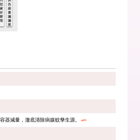
及容器減量，澈底清除病媒蚊孳生源。