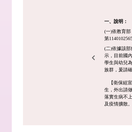
15:00-17:50</p>
15:00
急
傷
<p>地點：P101</p...
<p>地
病
一、說明：
訓
(一)依教育部 
練
第1140102
(
三
(二)依據該
)
示，目前國
學生與幼兒
防疫大作戰 正確洗手步驟
族群，爰請確
【衛保組
生，外出請
落實生病不
及疫情擴散