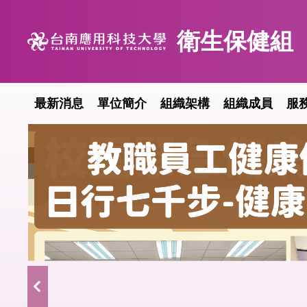
跳
到
衛生保健組
主
要
內
容
最新消息
單位簡介
組織架構
組織成員
服
區