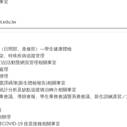
見事宜
t.edu.tw
生（日間部、進修部）—學生健康體檢
傳染、特殊疾病追蹤管理
防治)活動暨網頁管理相關事宜
害處理
動辦理
統暨譯碼簿(新生體檢報告)相關事宜
果統計分析及缺點追蹤矯治轉介相關事宜
董事會議、導師會報、學生事務會議暨系務會議、新生訓練講習
算
動辦理
COVID-19 疫苗接種相關事宜