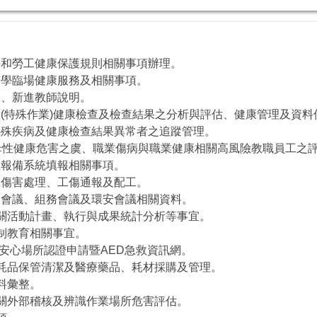
生法和勞工健康保護規則相關事項辦理。
科醫學臨場健康服務及相關事項。
知、新進教師說明。
一般(特殊作業)健康檢查及檢查結果之分析與評估、健康管理及資料
、特殊疾病及健康檢查結果異常者之追蹤管理。
歲、母性健康危害之虞、職業傷病與職業健康相關高風險教職員工之
管理報備系統填報相關事項。
事故傷害處理、工傷通報及配工。
系務會議、組務會議及環安會議相關資料。
進相關活動計畫、執行與成果統計分析等事宜。
防制教育相關事宜。
AED安心場所認證申請暨AED急救資訊網。
非消耗品保管清潔及醫療藥品、耗材採購及管理。
資料彙整。
生相關外部稽核及辨識作業場所危害評估。