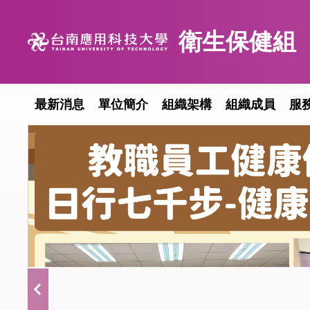
跳
到
衛生保健組
主
要
內
容
最新消息
單位簡介
組織架構
組織成員
服
區