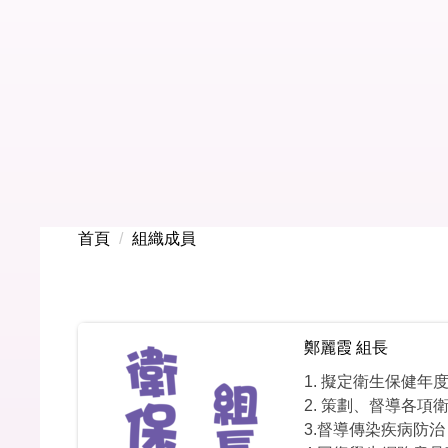
首頁
組織成員
鄭麗霞 組長
1. 擬定衛生保健
2. 策劃、督導各項
3.督導傳染疾病防治