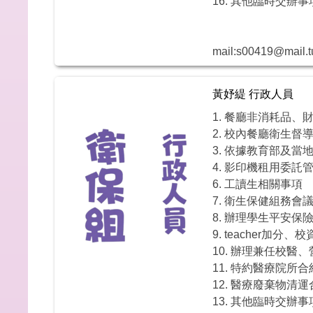
16. 其他臨時交辦
mail:s00419@mail.t
黃妤緹 行政人員
1. 餐廳非消耗品、
2. 校內餐廳衛生督
3. 依據教育部及
4. 影印機租用委託
6. 工讀生相關事項
7. 衛生保健組務
8. 辦理學生平安保
9. teacher
10. 辦理兼任校醫
11. 特約醫療院所
12. 醫療廢棄物
13. 其他臨時交辦事