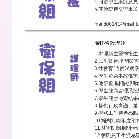
4.回復學生網路意
5.其他臨時交辦事項
mail:t00141@mail.tu
張軒禎 護理師
1.辦理新生暨轉復
2.民生暨管理學院
3.性教育(含愛滋病
4.學生緊急事故傷
5.健康促進相關活
6.學生健康管理系
7.學生健康檢查結
8.提供行政會議、
9.學務工作特色亮點
10.編列組內年度預
11.菸害防制相關活
12.教職員工生流感暨