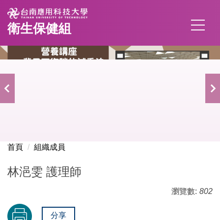
跳
到
衛生保健組
主
要
內
容
區
首頁
組織成員
林浥雯 護理師
瀏覽數:
802
分享