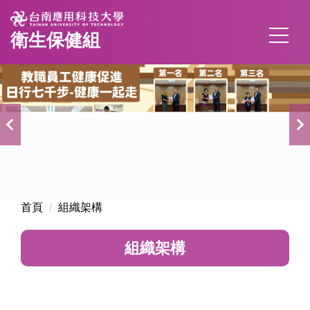
跳
到
衛生保健組
主
要
內
容
區
首頁
組織架構
組織架構