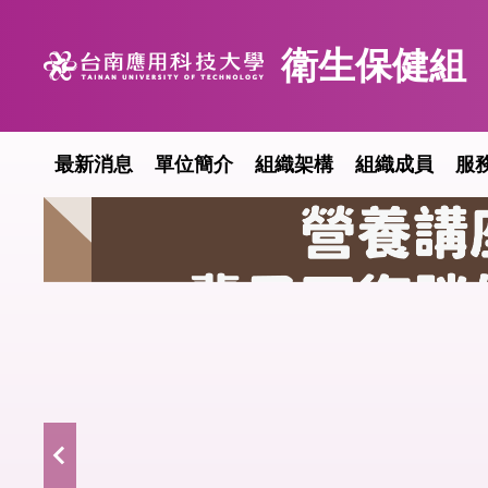
跳
到
衛生保健組
主
要
內
容
最新消息
單位簡介
組織架構
組織成員
服
區