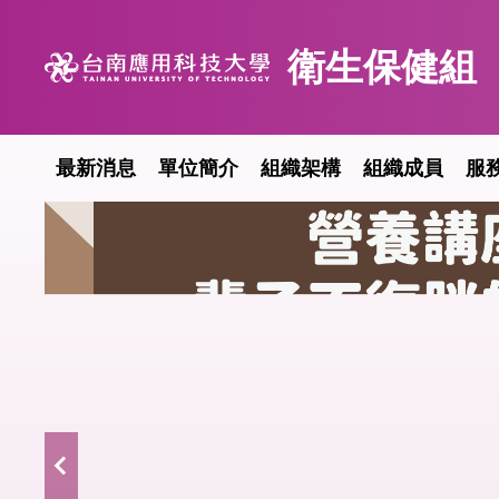
跳
到
衛生保健組
主
要
內
容
最新消息
單位簡介
組織架構
組織成員
服
區