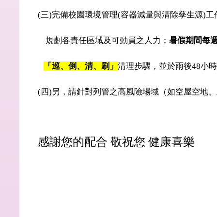
(
三
)
完備校園環境管理
(
容器減量與清除孳生源
)
工
規劃各責任區域及可動員之人力；
暑假期間每
「巡、倒、清、刷」
清理步驟，並於雨後
48
小
(
四
)
另，請針對列管之高風險場域（如空屋空地、
感謝您的配合 敬祝您 健康喜樂