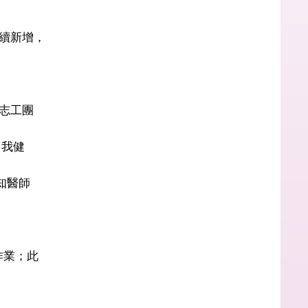
續新增，
志工團
自我健
知醫師
作業；此