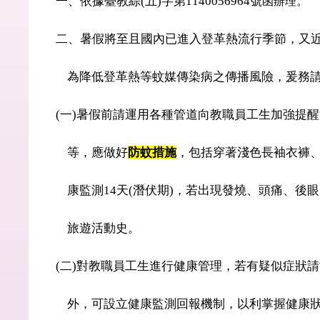
一、依據臺教綜
(
五
)
字第
1140056964
號
函辦理。
二、暑假將至且國內已進入登革熱流行季節，又
為降低登革熱等蚊媒傳染病之傳播風險，爰務請
(
一
)
暑假前請運用各種管道向教職員工生加強提醒
等，應做好
防蚊措施
，包括穿著淺色長袖衣褲
康監測
14
天
(
潛伏期
)
，若出現發燒、頭痛、後眼
旅遊活動史。
(
二
)
對教職員工生進行健康管理，若有疑似症狀請
外，可設立健康監測回報機制，以利掌握健康