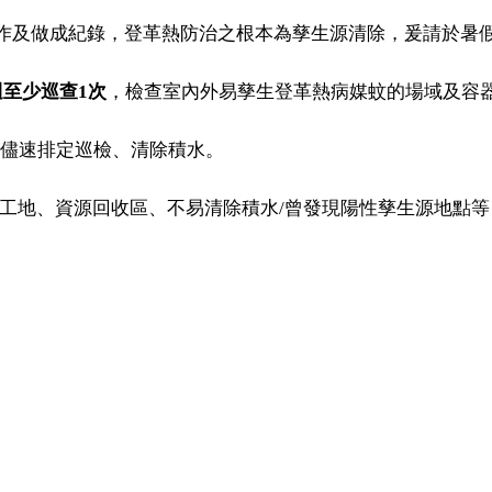
作及做成紀錄，登革熱防治之根本為孳生源清除，爰請於暑
週至少巡查
1
次
，檢查室內外易孳生登革熱病媒蚊的場域及容
時儘速排定巡檢、清除積水。
工地、資源回收區、不易清除積水
/
曾發現陽性孳生源地點等