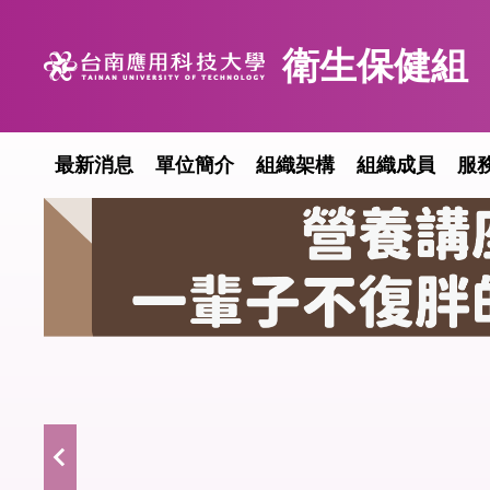
跳
到
衛生保健組
主
要
內
容
最新消息
單位簡介
組織架構
組織成員
服
區