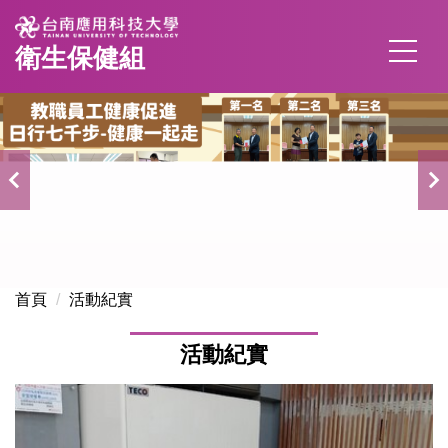
跳
到
衛生保健組
主
要
內
容
區
首頁
活動紀實
活動紀實