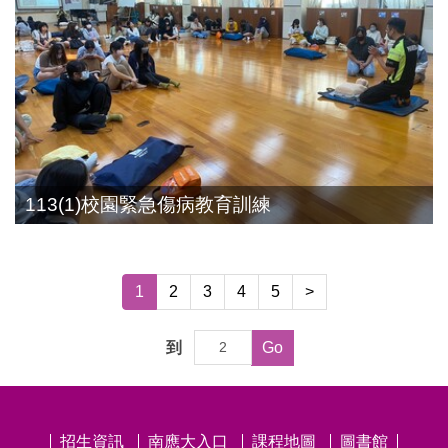
113(1)校園緊急傷病教育訓練
1
2
3
4
5
>
到
Go
招生資訊
南應大入口
課程地圖
圖書館