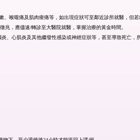
咳嗽、喉嚨痛及肌肉痠痛等，如出現症狀可至鄰近診所就醫，但若
險徵兆，應儘速/轉診至大醫院就醫，掌握治療的黃金時間。
、腦炎、心肌炎及其他繼發性感染或神經症狀等，甚至導致死亡，
藥物下，至少退燒後24小時才能返回上課/班。