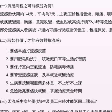
(一) 流感病程之可能樣態為何?
流感潛伏期約1-4天，平均為2天，主要症狀包括發燒、頭痛、
或痰液變濃、胸痛、意識改變、低血壓或高燒持續72小時等危
部分流感病人發病後1-2週內可能出現嚴重併發症，包括肺炎
(二) 該如何做，才能有效對抗流感?
要儘早施打流感疫苗
要用肥皂勤洗手、咳嗽戴口罩等生活好習慣
要保持室內空氣流通，防範病毒傳播
要警覺流感症狀，及早就近就醫治療
生病要按醫囑服藥多休息，不上班不上課
危險徵兆要儘快就醫，掌握治療黃金時間
(三) 因流感生病的學(幼)生及員工何時才能返回上課/班?
落實 生病不上班、不上課，生病的學(幼)生及員工在未使用退燒